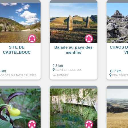
SITE DE
Balade au pays des
CHAOS D
CASTELBOUC
menhirs
V
9.8 km
SAINT-ETIENNE-DU-
4 km
11.7 km
GORGES DU TARN CAUSSES
VALDONNEZ
FRAISSINE