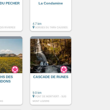
DU PECHER
La Condamine
4.7 km
OIS RIVIERES
GORGES DU TARN CAUSSES
HS DES
CASCADE DE RUNES
NDONS
9.0 km
PONT DE MONTVERT - SUD
NS
MONT LOZERE