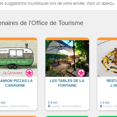
es suggestions touristiques lors de votre arrivée. Voici un aperçu.
enaires de l'Office de Tourisme
AMION PIZZAS LA
LES TABLES DE LA
REST
CARAVANE
FONTAINE
L'A
5 km
0.8 km
1.4 km
FLORAC TROIS RIVIERES
FLORAC TROIS RIVIERES
FLORAC TR