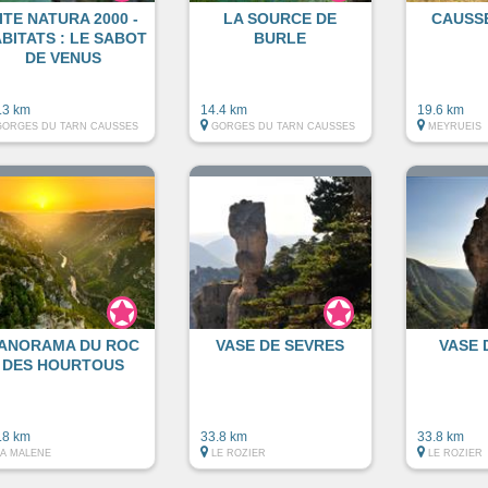
ITE NATURA 2000 -
LA SOURCE DE
CAUSS
BITATS : LE SABOT
BURLE
DE VENUS
.3 km
14.4 km
19.6 km
GORGES DU TARN CAUSSES
GORGES DU TARN CAUSSES
MEYRUEIS
ANORAMA DU ROC
VASE DE SEVRES
VASE 
DES HOURTOUS
.8 km
33.8 km
33.8 km
LA MALENE
LE ROZIER
LE ROZIER