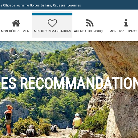
 de
Office de Tourisme Gorges du Tarn, Causses, Cévennes
MON HÉBERGEMENT
MES RECOMMANDATIONS
AGENDA TOURISTIQUE
MON LIVRET D'ACCU
ES RECOMMANDATIO