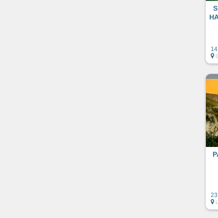
S
HA
14
P
23