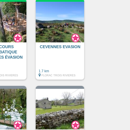
COURS
CEVENNES EVASION
BATIQUE
S ÉVASION
1.7 km
OIS RIVIERES
FLORAC TROIS RIVIERES