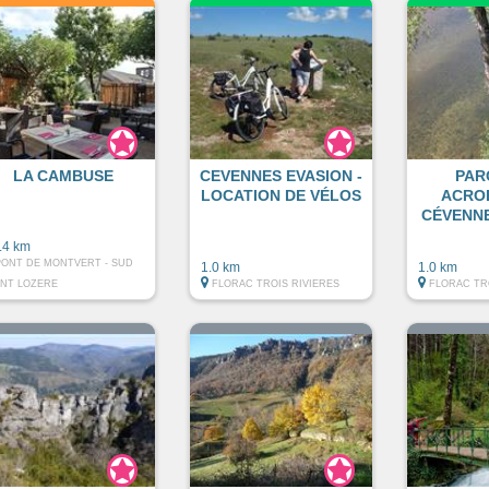
LA CAMBUSE
CEVENNES EVASION -
PAR
LOCATION DE VÉLOS
ACRO
CÉVENNE
.4 km
PONT DE MONTVERT - SUD
1.0 km
1.0 km
NT LOZERE
FLORAC TROIS RIVIERES
FLORAC TR