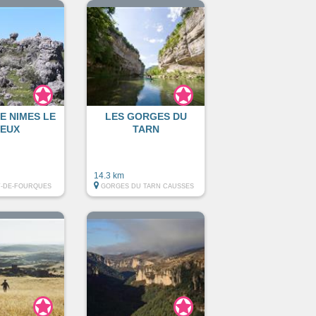
E NIMES LE
LES GORGES DU
IEUX
TARN
14.3 km
T-DE-FOURQUES
GORGES DU TARN CAUSSES