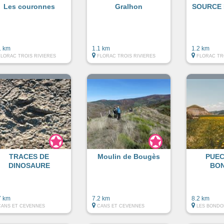
Les couronnes
Gralhon
SOURCE 
1 km
1.1 km
1.2 km
FLORAC TROIS RIVIERES
FLORAC TROIS RIVIERES
FLORAC TR
TRACES DE
Moulin de Bougès
PUEC
DINOSAURE
BO
7 km
7.2 km
8.2 km
CANS ET CEVENNES
CANS ET CEVENNES
LES BONDO