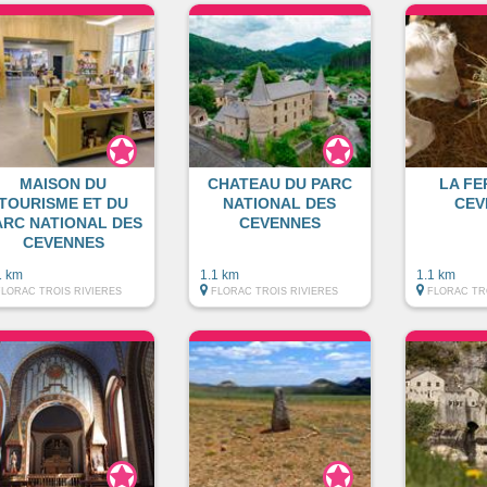
MAISON DU
CHATEAU DU PARC
LA FE
TOURISME ET DU
NATIONAL DES
CEV
ARC NATIONAL DES
CEVENNES
CEVENNES
1 km
1.1 km
1.1 km
FLORAC TROIS RIVIERES
FLORAC TROIS RIVIERES
FLORAC TR